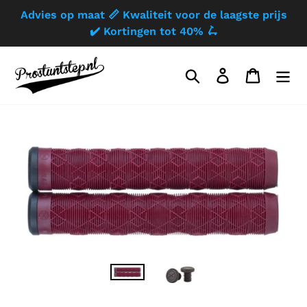
Meteen
Advies op maat 📏 Kwaliteit voor de laagste prijs
naar
✔️ Kortingen tot 40% 🛴
de
inhoud
Zoeken
Aanmelden
Winkelw