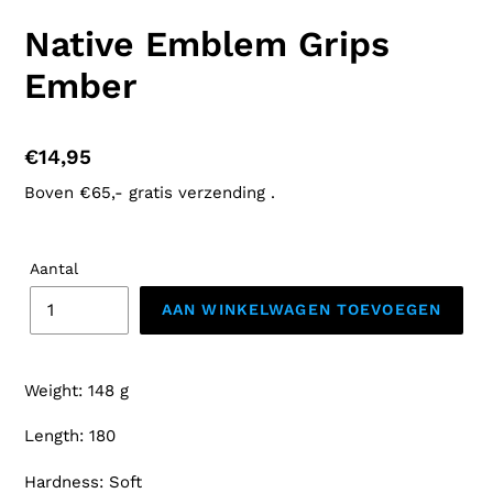
Native Emblem Grips
Ember
Normale
€14,95
prijs
Boven €65,- gratis verzending .
Aantal
AAN WINKELWAGEN TOEVOEGEN
Product
toegevoegen
Weight: 148 g
aan
uw
Length: 180
winkelwagen
Hardness: Soft